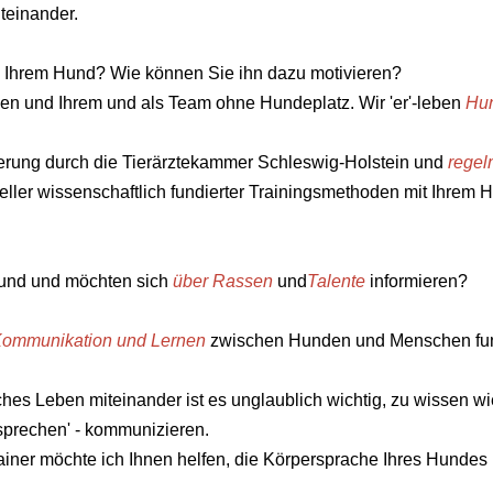
teinander.
 Ihrem Hund? Wie können Sie ihn dazu motivieren?
hnen und Ihrem und als Team ohne Hundeplatz. Wir 'er'-leben
Hu
zierung durch die Tierärztekammer Schleswig-Holstein und
regel
ueller wissenschaftlich fundierter Trainingsmethoden mit Ihrem
und und möchten sich
über
Rassen
und
Talente
informieren
?
ommunikation
und
Lernen
zwischen Hunden und Menschen funk
es Leben miteinander ist es unglaublich wichtig, zu wissen w
sprechen' - kommunizieren.
trainer möchte ich Ihnen helfen, die Körpersprache Ihres Hund