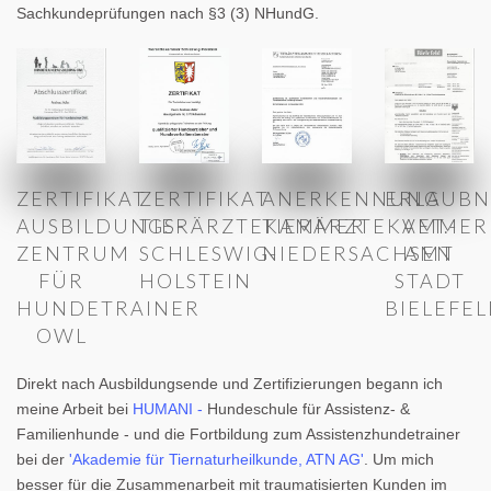
Sachkundeprüfungen nach §3 (3) NHundG.
ZERTIFIKAT
ZERTIFIKAT
ANERKENNUNG
ERLAUBN
AUSBILDUNGS-
TIERÄRZTEKAMMER
TIERÄRZTEKAMMER
VET.-
ZENTRUM
SCHLESWIG-
NIEDERSACHSEN
AMT
FÜR
HOLSTEIN
STADT
HUNDETRAINER
BIELEFE
OWL
Direkt nach Ausbildungsende und Zertifizierungen begann ich
meine Arbeit bei
HUMANI -
Hundeschule für Assistenz- &
Familienhunde - und die Fortbildung zum Assistenzhundetrainer
bei der
'Akademie für Tiernaturheilkunde, ATN AG'
. Um mich
besser für die Zusammenarbeit mit traumatisierten Kunden im